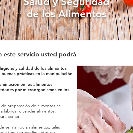
Salud y Seguridad
de los Alimentos
a este servicio usted podrá
 higiene y calidad de los alimentos
s buenas prácticas en la manipulación
taminación en los alimentos
medades por microorganismos en los
s de preparación de alimentos es
ra fabricar o vender alimentos,
ara comer.
de se manipulan alimentos, tales
eben tener procedimientos de