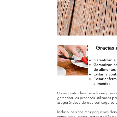
Gracias 
Garantizar la
Garantizar la
de alimentos
Evitar la con
Evitar enfer
alimentos
Un requisito clave para las empresa
garantizar los procesos utilizados pa
asegurándose de que son seguros p
Incluso los sitios más pequeños don
como restaurantes, bares y cafés d